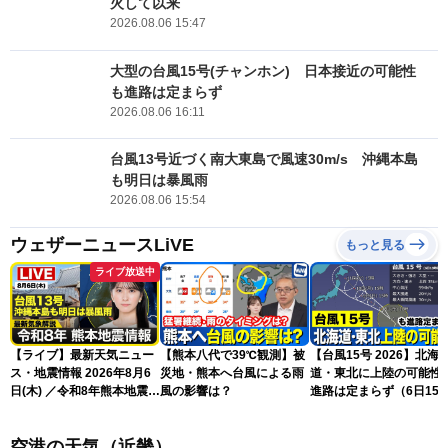
火して以来
2026.08.06 15:47
大型の台風15号(チャンホン) 日本接近の可能性
も進路は定まらず
2026.08.06 16:11
台風13号近づく南大東島で風速30m/s 沖縄本島
も明日は暴風雨
2026.08.06 15:54
ウェザーニュースLiVE
もっと見る
ライブ放送中
【ライブ】最新天気ニュー
【熊本八代で39℃観測】被
【台風15号 2026】北海
ス・地震情報 2026年8月6
災地・熊本へ台風による雨
道・東北に上陸の可能性
日(木) ／令和8年熊本地震情
風の影響は？
進路は定まらず（6日15
報 沖縄・奄美を台風13号
更新）
が直撃〈ウェザーニュース
空港の天気（近畿）
LiVEムーン・駒木結衣／本