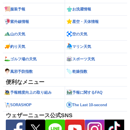
服装予報
お洗濯情報
紫外線情報
星空・天体情報
山の天気
空の天気
釣り天気
マリン天気
ゴルフ場の天気
スポーツ天気
風邪予防指数
乾燥指数
便利なメニュー
予報精度向上の取り組み
予報に関するFAQ
SORASHOP
The Last 10-second
ウェザーニュース公式SNS