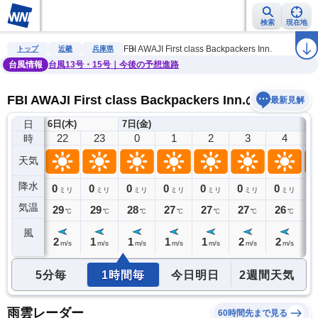
検索
現在地
雨雲レーダー
台風情報
地震情報
警報・注意報
2週間天気
ラ
FBI AWAJI First class Backpackers Inn.
トップ
近畿
兵庫県
台風情報
台風13号・15号｜今後の予想進路
FBI AWAJI First class Backpackers Inn.の天気予報
最新見解
日
6日(木)
7日(金)
21
22
23
0
1
2
3
4
時
天気
降水
0
0
0
0
0
0
0
0
0
ミリ
ミリ
ミリ
ミリ
ミリ
ミリ
ミリ
ミリ
気温
29
29
29
28
27
27
27
26
2
℃
℃
℃
℃
℃
℃
℃
℃
風
2
2
1
1
1
1
2
2
2
m/s
m/s
m/s
m/s
m/s
m/s
m/s
m/s
5分毎
1時間毎
今日明日
2週間天気
雨雲レーダー
60時間先まで見る