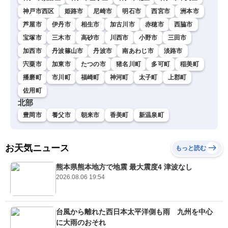
神戸市西区
姫路市
尼崎市
明石市
西宮市
洲本市
芦屋市
伊丹市
相生市
加古川市
赤穂市
西脇市
宝塚市
三木市
高砂市
川西市
小野市
三田市
加西市
丹波篠山市
丹波市
南あわじ市
淡路市
宍粟市
加東市
たつの市
猪名川町
多可町
稲美町
播磨町
市川町
福崎町
神河町
太子町
上郡町
佐用町
北部
豊岡市
養父市
朝来市
香美町
新温泉町
お天気ニュース
もっと読む
熊本県熊本地方で地震 最大震度4 津波なし
2026.08.06 19:54
台風から離れた西日本太平洋側も雨 九州を中心
に大雨のおそれ