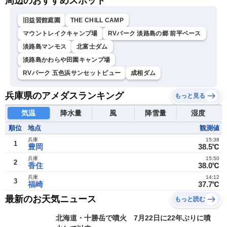
周辺のおすすめスポット
旧益習館庭園
THE CHILL CAMP
マウントレイクキャンプ場
RVパーク 淡路島の郷 前平ベース
淡路島マンモス
北富士ダム
淡路島かわらや田園キャンプ場
RVパーク 五色浜サンセットビュー
成相ダム
兵庫県のアメダスランキング
もっと見る
気温
降水量
風
降雪量
湿度
順位
地点
観測値
兵庫
15:38
1
豊岡
38.5℃
兵庫
15:50
2
香住
38.0℃
兵庫
14:12
3
福崎
37.7℃
最新のお天気ニュース
もっと読む
北海道・十勝岳で噴火 7月22日に22年ぶりに噴