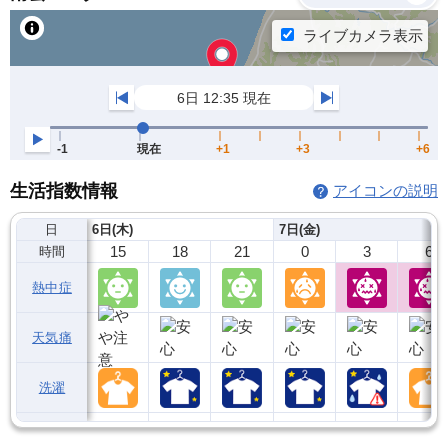
生活指数情報
アイコンの説明
日
6日(木)
7日(金)
15
18
21
0
3
6
時間
熱中症
天気痛
洗濯