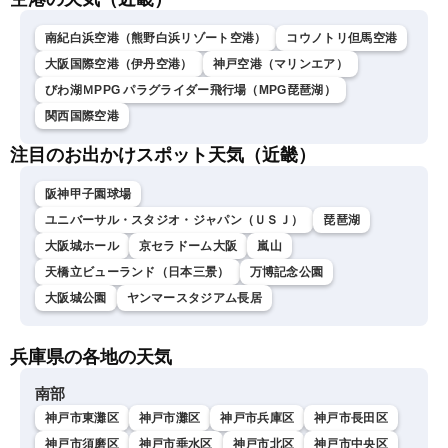
田竜也〉
南紀白浜空港（熊野白浜リゾート空港）
コウノトリ但馬空港
大阪国際空港（伊丹空港）
神戸空港（マリンエア）
びわ湖ＭPPG パラグライダー飛行場（MPG琵琶湖）
関西国際空港
注目のお出かけスポット天気（近畿）
阪神甲子園球場
ユニバーサル・スタジオ・ジャパン（ＵＳＪ）
琵琶湖
大阪城ホール
京セラドーム大阪
嵐山
天橋立ビューランド（日本三景）
万博記念公園
大阪城公園
ヤンマースタジアム長居
兵庫県の各地の天気
南部
神戸市東灘区
神戸市灘区
神戸市兵庫区
神戸市長田区
神戸市須磨区
神戸市垂水区
神戸市北区
神戸市中央区