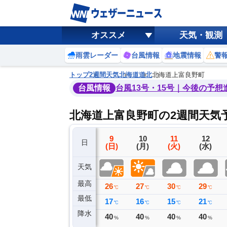
オススメ
天気・観測
雨雲レーダー
台風情報
地震情報
警
トップ
2週間天気
北海道
道北
北海道上富良野町
台風情報
台風13号・15号｜今後の予想
北海道上富良野町の2週間天気
6
7
8
9
10
11
12
日
(木)
(金)
(土)
(日)
(月)
(火)
(水)
天気
最高
33
34
25
26
27
30
29
℃
℃
℃
℃
℃
℃
℃
最低
16
17
18
17
16
15
21
℃
℃
℃
℃
℃
℃
℃
降水
0
0
0
40
40
40
40
ミリ
ミリ
ミリ
%
%
%
%