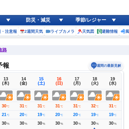
防災・減災
季節/レジャー
報・注意報
2週間天気
ライブカメラ
天気図
避難情報
進路
予報
週間の最新見解
13
14
15
16
17
18
19
(木)
(金)
(土)
(日)
(月)
(火)
(水)
30
31
31
31
31
32
31
3
℃
℃
℃
℃
℃
℃
℃
21
20
19
20
20
19
19
1
℃
℃
℃
℃
℃
℃
℃
30
30
30
30
30
30
30
2
%
%
%
%
%
%
%