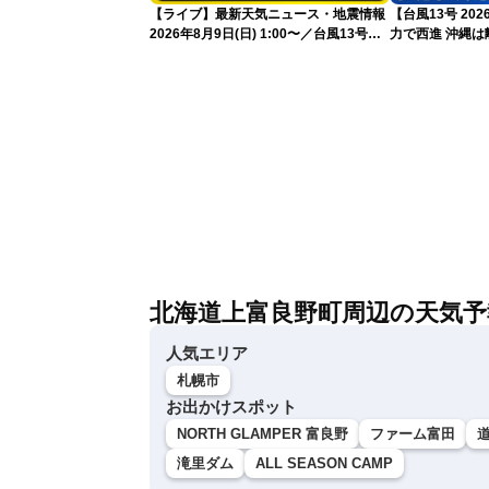
【ライブ】最新天気ニュース・地震情報
【台風13号 2
2026年8月9日(日) 1:00〜／台風13号・
力で西進 沖縄は離れても長引く荒天に厳
15号情報 令和8年熊本地震情報〈ウェ
重警戒(8日22時
ザーニュースLiVE〉
北海道上富良野町周辺の天気予
人気エリア
札幌市
お出かけスポット
NORTH GLAMPER 富良野
ファーム富田
滝里ダム
ALL SEASON CAMP