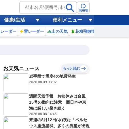
現在地
健康/生活
便利メニュー
風レーダー
雷レーダー
山の天気
花粉飛散情報
世界天気
お天気ニュース
もっと読む
20
21
22
23
岩手県で震度4の地震発生
(木)
(金)
(土)
(日)
予報の
2026.08.09 03:02
C
E
C
D
信頼度
高
A
週間天気予報 お盆休みは台風
B
C
15号の動向に注意 西日本や東
0
27
26
26
D
℃
℃
℃
℃
海は厳しい暑さ続く
E
2026.08.08 14:45
8
17
14
14
低
℃
℃
℃
℃
？
来週の8月12日(水)夜は「ペルセ
0
40
20
20
%
%
%
%
ウス座流星群」多くの流星が出現