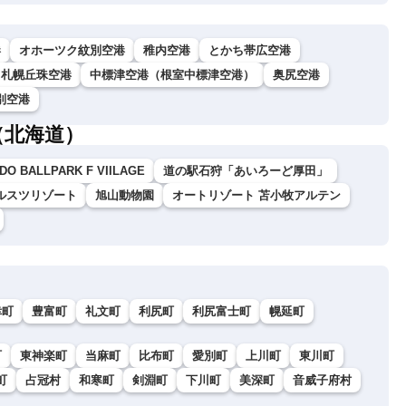
港
オホーツク紋別空港
稚内空港
とかち帯広空港
札幌丘珠空港
中標津空港（根室中標津空港）
奥尻空港
別空港
（北海道）
DO BALLPARK F VIILAGE
道の駅石狩「あいろーど厚田」
ルスツリゾート
旭山動物園
オートリゾート 苫小牧アルテン
幸町
豊富町
礼文町
利尻町
利尻富士町
幌延町
町
東神楽町
当麻町
比布町
愛別町
上川町
東川町
町
占冠村
和寒町
剣淵町
下川町
美深町
音威子府村