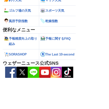
釣り天気
マリン天気
5号の動向に注目 お
【ゲリラ雷雨警戒】あす9日(日)も東北や
【台風15号】進路
国的に変わりやすい天
東日本で激しい雷雨のおそれ 午前中から
陸の可能性と西日
ゴルフ場の天気
スポーツ天気
雨雲急発達の危険も
性
風邪予防指数
乾燥指数
便利なメニュー
予報精度向上の取り
予報に関するFAQ
組み
SORASHOP
The Last 10-second
ウェザーニュース公式SNS