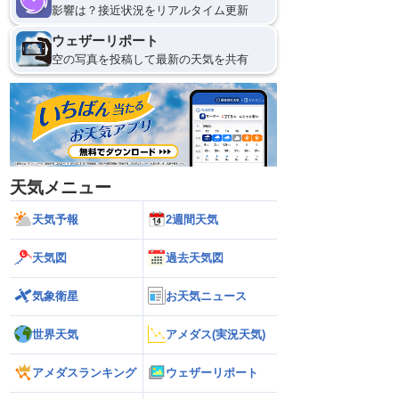
影響は？接近状況をリアルタイム更新
ウェザーリポート
空の写真を投稿して最新の天気を共有
天気メニュー
天気予報
2週間天気
天気図
過去天気図
気象衛星
お天気ニュース
世界天気
アメダス(実況天気)
アメダスランキング
ウェザーリポート