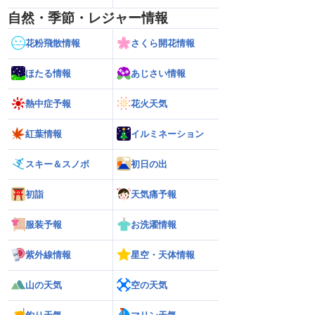
自然・季節・レジャー情報
花粉飛散情報
さくら開花情報
ほたる情報
あじさい情報
熱中症予報
花火天気
紅葉情報
イルミネーション
スキー＆スノボ
初日の出
初詣
天気痛予報
服装予報
お洗濯情報
紫外線情報
星空・天体情報
山の天気
空の天気