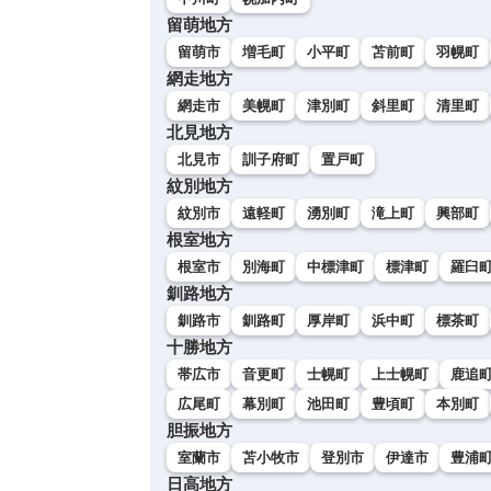
留萌地方
留萌市
増毛町
小平町
苫前町
羽幌町
網走地方
網走市
美幌町
津別町
斜里町
清里町
北見地方
北見市
訓子府町
置戸町
紋別地方
紋別市
遠軽町
湧別町
滝上町
興部町
根室地方
根室市
別海町
中標津町
標津町
羅臼
釧路地方
釧路市
釧路町
厚岸町
浜中町
標茶町
十勝地方
帯広市
音更町
士幌町
上士幌町
鹿追
広尾町
幕別町
池田町
豊頃町
本別町
胆振地方
室蘭市
苫小牧市
登別市
伊達市
豊浦
日高地方