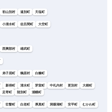
初山別村
遠別町
天塩町
小清水町
佐呂間町
大空町
西興部村
雄武町
町
弟子屈町
鶴居村
白糠町
町
新得町
清水町
芽室町
中札内村
更別村
大樹町
足寄町
陸別町
浦幌町
町
壮瞥町
白老町
厚真町
洞爺湖町
安平町
むかわ町