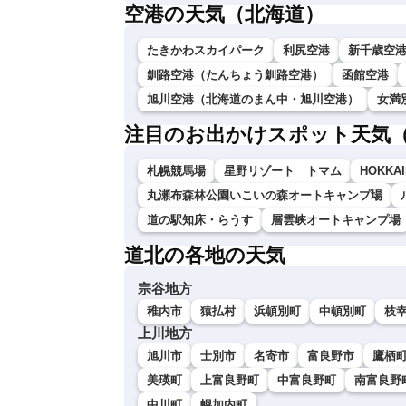
空港の天気（北海道）
たきかわスカイパーク
利尻空港
新千歳空
釧路空港（たんちょう釧路空港）
函館空港
旭川空港（北海道のまん中・旭川空港）
女満
注目のお出かけスポット天気
札幌競馬場
星野リゾート トマム
HOKKAI
丸瀬布森林公園いこいの森オートキャンプ場
道の駅知床・らうす
層雲峡オートキャンプ場
道北の各地の天気
宗谷地方
稚内市
猿払村
浜頓別町
中頓別町
枝
上川地方
旭川市
士別市
名寄市
富良野市
鷹栖
美瑛町
上富良野町
中富良野町
南富良野
中川町
幌加内町