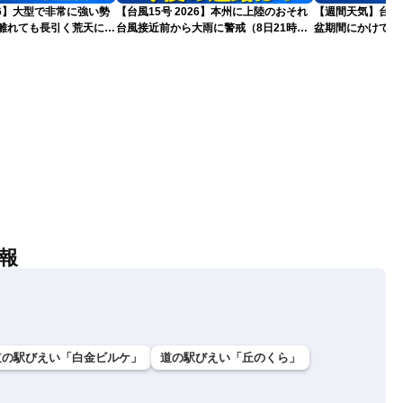
026】大型で非常に強い勢
【台風15号 2026】本州に上陸のおそれ
【週間天気】台風1
台風接近前から大雨に警戒（8日21時更
盆期間にかけて全
更新)
新）
気が続く見込み
報
道の駅びえい「白金ビルケ」
道の駅びえい「丘のくら」