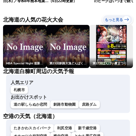
日(木) ／令和8年熊本地震情
（6日22時更新）
のピークはいつまで続く
報 沖縄・奄美を台風13号
（6日18時更新）
が直撃〈ウェザーニュース
LiVEムーン・駒木結衣／本
北海道の人気の花火大会
もっと見る
田竜也〉
HBA Special Night 道新・秋華火（はなび）
第23回釧路大漁どんぱく花火大会 ～道新・光と音のファンタジー～
第17回ばんけい夏まつり大花火大会
北海道白糠町周辺の天気予報
人気エリア
札幌市
お出かけスポット
道の駅しらぬか恋問
釧路市動物園
庶路ダム
空港の天気（北海道）
たきかわスカイパーク
利尻空港
新千歳空港