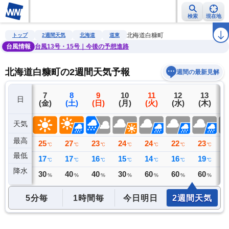
検索
現在地
雨雲レーダー
台風情報
地震情報
警報・注意報
2週間天気
ラ
北海道白糠町
トップ
2週間天気
北海道
道東
台風情報
台風13号・15号｜今後の予想進路
北海道白糠町の2週間天気予報
週間の最新見解
6
7
8
9
10
11
12
13
日
(木)
(金)
(土)
(日)
(月)
(火)
(水)
(木)
(
天気
最高
23
25
27
23
24
24
22
23
2
℃
℃
℃
℃
℃
℃
℃
℃
最低
16
17
17
16
15
14
16
19
1
℃
℃
℃
℃
℃
℃
℃
℃
降水
0
30
40
40
30
60
60
60
4
ミリ
%
%
%
%
%
%
%
5分毎
1時間毎
今日明日
2週間天気