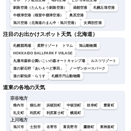
オホーツク紋別空港
稚内空港
とかち帯広空港
釧路空港（たんちょう釧路空港）
函館空港
札幌丘珠空港
中標津空港（根室中標津空港）
奥尻空港
旭川空港（北海道のまん中・旭川空港）
女満別空港
注目のお出かけスポット天気（北海道）
札幌競馬場
星野リゾート トマム
旭山動物園
HOKKAIDO BALLPARK F VIILAGE
丸瀬布森林公園いこいの森オートキャンプ場
ルスツリゾート
道の駅石狩「あいろーど厚田」
ノーザンホースパーク
道の駅知床・らうす
札幌市円山動物園
道東の各地の天気
宗谷地方
稚内市
猿払村
浜頓別町
中頓別町
枝幸町
豊富町
礼文町
利尻町
利尻富士町
幌延町
上川地方
旭川市
士別市
名寄市
富良野市
鷹栖町
東神楽町