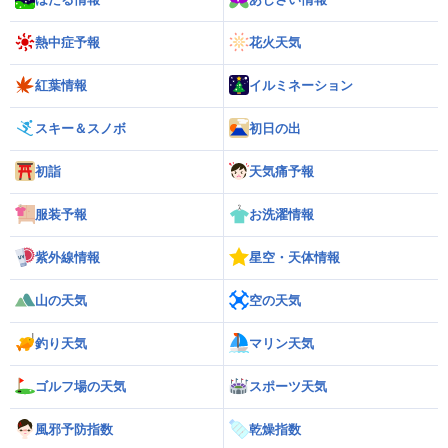
熱中症予報
花火天気
紅葉情報
イルミネーション
スキー＆スノボ
初日の出
初詣
天気痛予報
服装予報
お洗濯情報
紫外線情報
星空・天体情報
山の天気
空の天気
釣り天気
マリン天気
ゴルフ場の天気
スポーツ天気
風邪予防指数
乾燥指数