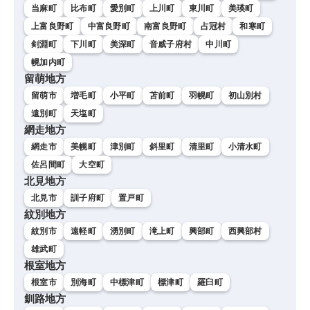
当麻町
比布町
愛別町
上川町
東川町
美瑛町
上富良野町
中富良野町
南富良野町
占冠村
和寒町
剣淵町
下川町
美深町
音威子府村
中川町
幌加内町
留萌地方
留萌市
増毛町
小平町
苫前町
羽幌町
初山別村
遠別町
天塩町
網走地方
網走市
美幌町
津別町
斜里町
清里町
小清水町
佐呂間町
大空町
北見地方
北見市
訓子府町
置戸町
紋別地方
紋別市
遠軽町
湧別町
滝上町
興部町
西興部村
雄武町
根室地方
根室市
別海町
中標津町
標津町
羅臼町
釧路地方