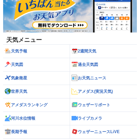
天気メニュー
天気予報
2週間天気
天気図
過去天気図
気象衛星
お天気ニュース
世界天気
アメダス(実況天気)
アメダスランキング
ウェザーリポート
河川水位情報
ライブカメラ
長期予報
ウェザーニュースLiVE