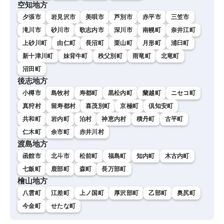
空知地方
夕張市
岩見沢市
美唄市
芦別市
赤平市
三笠市
滝川市
砂川市
歌志内市
深川市
南幌町
奈井江町
上砂川町
由仁町
長沼町
栗山町
月形町
浦臼町
新十津川町
妹背牛町
秩父別町
雨竜町
北竜町
沼田町
後志地方
小樽市
島牧村
寿都町
黒松内町
蘭越町
ニセコ町
真狩村
留寿都村
喜茂別町
京極町
倶知安町
共和町
岩内町
泊村
神恵内村
積丹町
古平町
仁木町
余市町
赤井川村
渡島地方
函館市
北斗市
松前町
福島町
知内町
木古内町
七飯町
鹿部町
森町
長万部町
檜山地方
八雲町
江差町
上ノ国町
厚沢部町
乙部町
奥尻町
今金町
せたな町