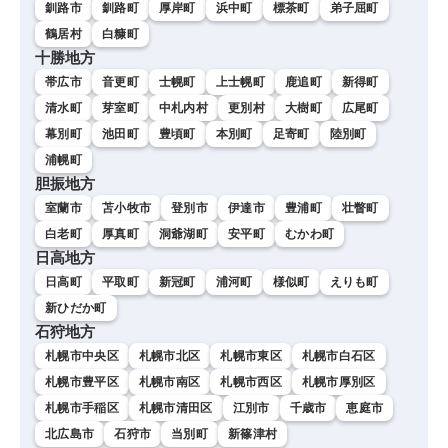
釧路市
釧路町
厚岸町
浜中町
標茶町
弟子屈町
鶴居村
白糠町
十勝地方
帯広市
音更町
士幌町
上士幌町
鹿追町
新得町
清水町
芽室町
中札内村
更別村
大樹町
広尾町
幕別町
池田町
豊頃町
本別町
足寄町
陸別町
浦幌町
胆振地方
室蘭市
苫小牧市
登別市
伊達市
豊浦町
壮瞥町
白老町
厚真町
洞爺湖町
安平町
むかわ町
日高地方
日高町
平取町
新冠町
浦河町
様似町
えりも町
新ひだか町
石狩地方
札幌市中央区
札幌市北区
札幌市東区
札幌市白石区
札幌市豊平区
札幌市南区
札幌市西区
札幌市厚別区
札幌市手稲区
札幌市清田区
江別市
千歳市
恵庭市
北広島市
石狩市
当別町
新篠津村