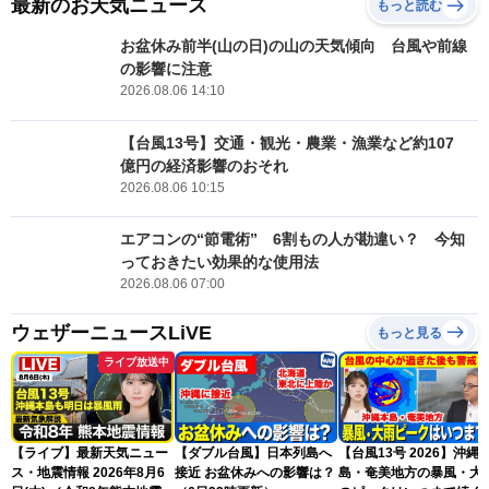
最新のお天気ニュース
もっと読む
お盆休み前半(山の日)の山の天気傾向 台風や前線
の影響に注意
2026.08.06 14:10
【台風13号】交通・観光・農業・漁業など約107
億円の経済影響のおそれ
2026.08.06 10:15
エアコンの“節電術” 6割もの人が勘違い？ 今知
っておきたい効果的な使用法
2026.08.06 07:00
ウェザーニュースLiVE
もっと見る
ライブ放送中
【ライブ】最新天気ニュー
【ダブル台風】日本列島へ
【台風13号 2026】沖縄
ス・地震情報 2026年8月6
接近 お盆休みへの影響は？
島・奄美地方の暴風・大