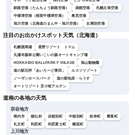
オホーツク紋別空港
稚内空港
とかち帯広空港
釧路空港（たんちょう釧路空港）
函館空港
札幌丘珠空港
中標津空港（根室中標津空港）
奥尻空港
旭川空港（北海道のまん中・旭川空港）
女満別空港
注目のお出かけスポット天気（北海道）
札幌競馬場
星野リゾート トマム
丸瀬布森林公園いこいの森オートキャンプ場
HOKKAIDO BALLPARK F VIILAGE
旭山動物園
道の駅石狩「あいろーど厚田」
ルスツリゾート
ノーザンホースパーク
道の駅知床・らうす
オートリゾート 苫小牧アルテン
道南の各地の天気
宗谷地方
稚内市
猿払村
浜頓別町
中頓別町
枝幸町
豊富町
礼文町
利尻町
利尻富士町
幌延町
上川地方