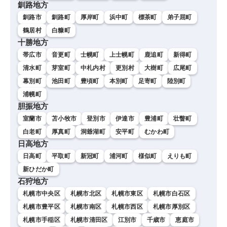
釧路地方
釧路市
釧路町
厚岸町
浜中町
標茶町
弟子屈町
鶴居村
白糠町
十勝地方
帯広市
音更町
士幌町
上士幌町
鹿追町
新得町
清水町
芽室町
中札内村
更別村
大樹町
広尾町
幕別町
池田町
豊頃町
本別町
足寄町
陸別町
浦幌町
胆振地方
室蘭市
苫小牧市
登別市
伊達市
豊浦町
壮瞥町
白老町
厚真町
洞爺湖町
安平町
むかわ町
日高地方
日高町
平取町
新冠町
浦河町
様似町
えりも町
新ひだか町
石狩地方
札幌市中央区
札幌市北区
札幌市東区
札幌市白石区
札幌市豊平区
札幌市南区
札幌市西区
札幌市厚別区
札幌市手稲区
札幌市清田区
江別市
千歳市
恵庭市