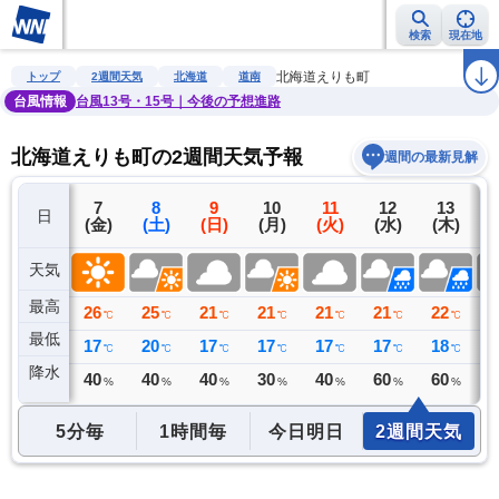
検索
現在地
雨雲レーダー
台風情報
地震情報
警報・注意報
2週間天気
ラ
北海道えりも町
トップ
2週間天気
北海道
道南
台風情報
台風13号・15号｜今後の予想進路
北海道えりも町の2週間天気予報
週間の最新見解
6
7
8
9
10
11
12
13
日
(木)
(金)
(土)
(日)
(月)
(火)
(水)
(木)
(
天気
最高
24
26
25
21
21
21
21
22
2
℃
℃
℃
℃
℃
℃
℃
℃
最低
17
17
20
17
17
17
17
18
1
℃
℃
℃
℃
℃
℃
℃
℃
降水
0
40
40
40
30
40
60
60
4
ミリ
%
%
%
%
%
%
%
5分毎
1時間毎
今日明日
2週間天気