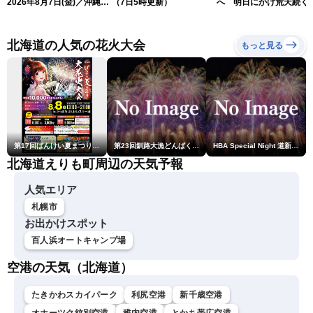
2026年8月7日(金)／沖縄・
（7日5時更新）
へ 明日にかけ荒天続く
奄美は台風による暴風雨に
（7日5時更新）
厳重警戒〈ウェザーニュー
スLiVEモーニング・松本真
北海道の人気の花火大会
もっと見る
央／有賀哲夫〉
第17回ばんけい夏まつり大花火大会
第23回釧路大漁どんぱく花火大会 ～道新・光と音のファンタジー～
HBA Special Night 道新・秋華火（はなび）
北海道えりも町周辺の天気予報
人気エリア
札幌市
お出かけスポット
百人浜オートキャンプ場
空港の天気（北海道）
たきかわスカイパーク
利尻空港
新千歳空港