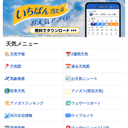
天気メニュー
天気予報
2週間天気
天気図
過去天気図
気象衛星
お天気ニュース
世界天気
アメダス(実況天気)
アメダスランキング
ウェザーリポート
河川水位情報
ライブカメラ
長期予報
ウェザーニュースLiVE