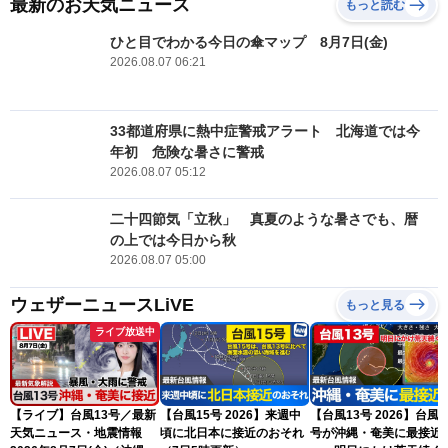
最新のお天気ニュース
もっと読む
ひと目でわかる今日の傘マップ 8月7日(金)
2026.08.07 06:21
33都道府県に熱中症警戒アラート 北海道では今
年初 危険な暑さに警戒
2026.08.07 05:12
二十四節気「立秋」 真夏のような暑さでも、暦
の上では今日から秋
2026.08.07 05:00
ウェザーニュースLiVE
もっと見る
ライブ放送中
【ライブ】台風13号／最新
【台風15号 2026】来週中
【台風13号 2026】台風1
天気ニュース・地震情報
頃に北日本に接近のおそれ
号が沖縄・奄美に最接近