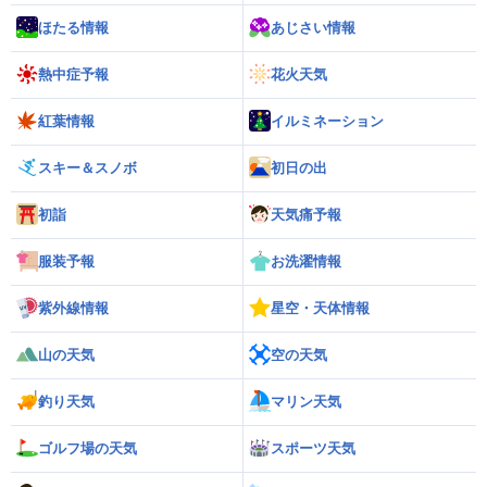
ほたる情報
あじさい情報
熱中症予報
花火天気
紅葉情報
イルミネーション
スキー＆スノボ
初日の出
初詣
天気痛予報
服装予報
お洗濯情報
紫外線情報
星空・天体情報
山の天気
空の天気
釣り天気
マリン天気
ゴルフ場の天気
スポーツ天気