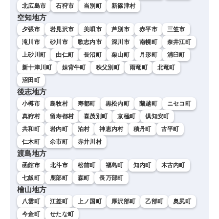
北広島市
石狩市
当別町
新篠津村
空知地方
夕張市
岩見沢市
美唄市
芦別市
赤平市
三笠市
滝川市
砂川市
歌志内市
深川市
南幌町
奈井江町
上砂川町
由仁町
長沼町
栗山町
月形町
浦臼町
新十津川町
妹背牛町
秩父別町
雨竜町
北竜町
沼田町
後志地方
小樽市
島牧村
寿都町
黒松内町
蘭越町
ニセコ町
真狩村
留寿都村
喜茂別町
京極町
倶知安町
共和町
岩内町
泊村
神恵内村
積丹町
古平町
仁木町
余市町
赤井川村
渡島地方
函館市
北斗市
松前町
福島町
知内町
木古内町
七飯町
鹿部町
森町
長万部町
檜山地方
八雲町
江差町
上ノ国町
厚沢部町
乙部町
奥尻町
今金町
せたな町