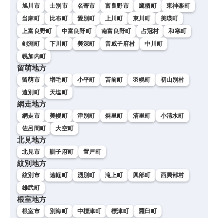
旭川市
士別市
名寄市
富良野市
鷹栖町
東神楽町
当麻町
比布町
愛別町
上川町
東川町
美瑛町
上富良野町
中富良野町
南富良野町
占冠村
和寒町
剣淵町
下川町
美深町
音威子府村
中川町
幌加内町
留萌地方
留萌市
増毛町
小平町
苫前町
羽幌町
初山別村
遠別町
天塩町
網走地方
網走市
美幌町
津別町
斜里町
清里町
小清水町
佐呂間町
大空町
北見地方
北見市
訓子府町
置戸町
紋別地方
紋別市
遠軽町
湧別町
滝上町
興部町
西興部村
雄武町
根室地方
根室市
別海町
中標津町
標津町
羅臼町