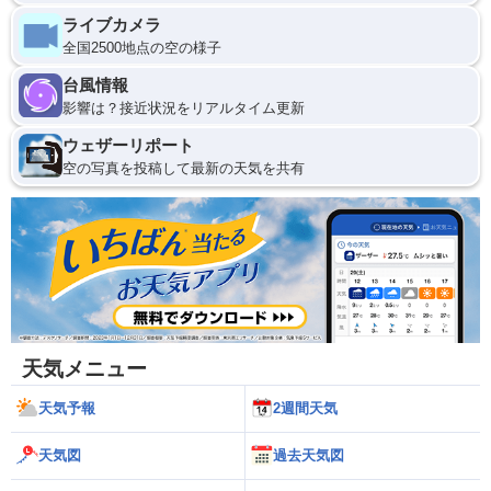
ライブカメラ
全国2500地点の空の様子
台風情報
影響は？接近状況をリアルタイム更新
ウェザーリポート
空の写真を投稿して最新の天気を共有
天気メニュー
天気予報
2週間天気
天気図
過去天気図