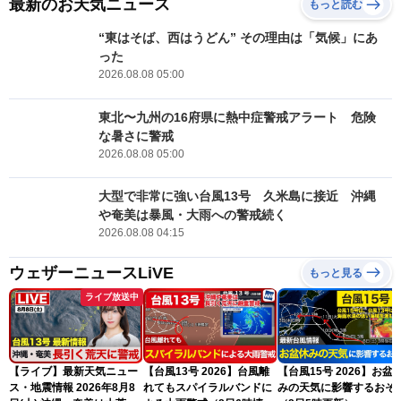
最新のお天気ニュース
もっと読む
“東はそば、西はうどん” その理由は「気候」にあ
った
2026.08.08 05:00
東北〜九州の16府県に熱中症警戒アラート 危険
な暑さに警戒
2026.08.08 05:00
大型で非常に強い台風13号 久米島に接近 沖縄
や奄美は暴風・大雨への警戒続く
2026.08.08 04:15
ウェザーニュースLiVE
もっと見る
ライブ放送中
【ライブ】最新天気ニュー
【台風13号 2026】台風離
【台風15号 2026】お盆
ス・地震情報 2026年8月8
れてもスパイラルバンドに
みの天気に影響するおそ