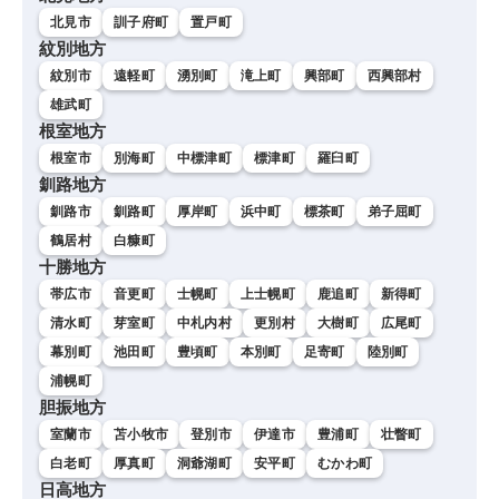
北見市
訓子府町
置戸町
紋別地方
紋別市
遠軽町
湧別町
滝上町
興部町
西興部村
雄武町
根室地方
根室市
別海町
中標津町
標津町
羅臼町
釧路地方
釧路市
釧路町
厚岸町
浜中町
標茶町
弟子屈町
鶴居村
白糠町
十勝地方
帯広市
音更町
士幌町
上士幌町
鹿追町
新得町
清水町
芽室町
中札内村
更別村
大樹町
広尾町
幕別町
池田町
豊頃町
本別町
足寄町
陸別町
浦幌町
胆振地方
室蘭市
苫小牧市
登別市
伊達市
豊浦町
壮瞥町
白老町
厚真町
洞爺湖町
安平町
むかわ町
日高地方