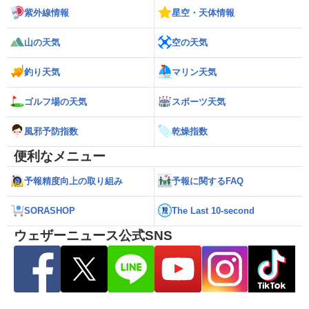
紫外線情報
星空・天体情報
山の天気
空の天気
釣り天気
マリン天気
ゴルフ場の天気
スポーツ天気
風邪予防指数
乾燥指数
便利なメニュー
予報精度向上の取り組み
予報に関するFAQ
SORASHOP
The Last 10-second
ウェザーニュース公式SNS