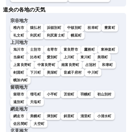
道央の各地の天気
宗谷地方
稚内市
猿払村
浜頓別町
中頓別町
枝幸町
豊富町
礼文町
利尻町
利尻富士町
幌延町
上川地方
旭川市
士別市
名寄市
富良野市
鷹栖町
東神楽町
当麻町
比布町
愛別町
上川町
東川町
美瑛町
上富良野町
中富良野町
南富良野町
占冠村
和寒町
剣淵町
下川町
美深町
音威子府村
中川町
幌加内町
留萌地方
留萌市
増毛町
小平町
苫前町
羽幌町
初山別村
遠別町
天塩町
網走地方
網走市
美幌町
津別町
斜里町
清里町
小清水町
佐呂間町
大空町
北見地方