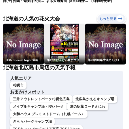
日(土) 沖縄・奄美は大荒れ
よる大雨警戒（8日6時情
（8日5時更新）
の天気が続く／令和8年熊
報）
本地震情報〈ウェザーニュ
ースLiVEサンシャイン・魚
北海道の人気の花火大会
もっと見る
住茉由／山口剛央〉
HBA Special Night 道新・秋華火（はなび）
第17回ばんけい夏まつり大花火大会
第23回釧路大漁どんぱく花火大会 ～道新・光と音のファンタジー～
北海道北広島市周辺の天気予報
人気エリア
札幌市
お出かけスポット
三井アウトレットパーク札幌北広島
北広島かえるキャンプ場
メイプルキャンプ場・RVパーク
道の駅花ロードえにわ
大和ハウス プレミストドーム（札幌ドーム）
きららパークキャンプ場