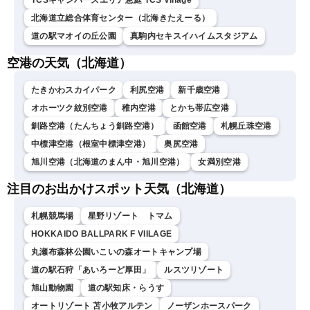
TCSキャンパーズエリア恵庭 TCS Village
北海道立総合体育センター（北海きたえーる）
道の駅マオイの丘公園
真駒内セキスイハイムスタジアム
空港の天気（北海道）
たきかわスカイパーク
利尻空港
新千歳空港
オホーツク紋別空港
稚内空港
とかち帯広空港
釧路空港（たんちょう釧路空港）
函館空港
札幌丘珠空港
中標津空港（根室中標津空港）
奥尻空港
旭川空港（北海道のまん中・旭川空港）
女満別空港
注目のお出かけスポット天気（北海道）
札幌競馬場
星野リゾート トマム
HOKKAIDO BALLPARK F VIILAGE
丸瀬布森林公園いこいの森オートキャンプ場
道の駅石狩「あいろーど厚田」
ルスツリゾート
旭山動物園
道の駅知床・らうす
オートリゾート 苫小牧アルテン
ノーザンホースパーク