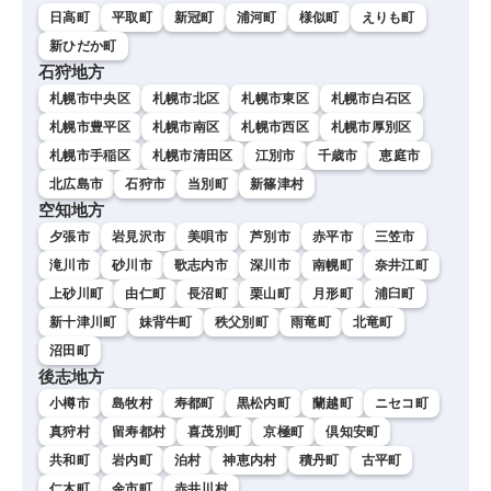
日高町
平取町
新冠町
浦河町
様似町
えりも町
新ひだか町
石狩地方
札幌市中央区
札幌市北区
札幌市東区
札幌市白石区
札幌市豊平区
札幌市南区
札幌市西区
札幌市厚別区
札幌市手稲区
札幌市清田区
江別市
千歳市
恵庭市
北広島市
石狩市
当別町
新篠津村
空知地方
夕張市
岩見沢市
美唄市
芦別市
赤平市
三笠市
滝川市
砂川市
歌志内市
深川市
南幌町
奈井江町
上砂川町
由仁町
長沼町
栗山町
月形町
浦臼町
新十津川町
妹背牛町
秩父別町
雨竜町
北竜町
沼田町
後志地方
小樽市
島牧村
寿都町
黒松内町
蘭越町
ニセコ町
真狩村
留寿都村
喜茂別町
京極町
倶知安町
共和町
岩内町
泊村
神恵内村
積丹町
古平町
仁木町
余市町
赤井川村