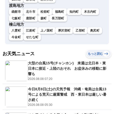
渡島地方
函館市
北斗市
松前町
福島町
知内町
木古内町
七飯町
鹿部町
森町
長万部町
檜山地方
八雲町
江差町
上ノ国町
厚沢部町
乙部町
奥尻町
今金町
せたな町
お天気ニュース
もっと読む
大型の台風15号(チャンホン) 来週は北日本・東
日本に接近・上陸のおそれ お盆休みの移動に影
響も
2026.08.08 07:20
今日8月8日(土)の天気予報 沖縄・奄美は台風13
号による荒天に厳重警戒 西・東日本は厳しい暑
さ続く
2026.08.08 05:30