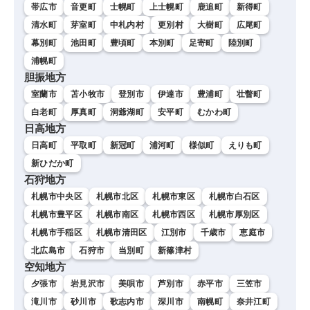
帯広市
音更町
士幌町
上士幌町
鹿追町
新得町
清水町
芽室町
中札内村
更別村
大樹町
広尾町
幕別町
池田町
豊頃町
本別町
足寄町
陸別町
浦幌町
胆振地方
室蘭市
苫小牧市
登別市
伊達市
豊浦町
壮瞥町
白老町
厚真町
洞爺湖町
安平町
むかわ町
日高地方
日高町
平取町
新冠町
浦河町
様似町
えりも町
新ひだか町
石狩地方
札幌市中央区
札幌市北区
札幌市東区
札幌市白石区
札幌市豊平区
札幌市南区
札幌市西区
札幌市厚別区
札幌市手稲区
札幌市清田区
江別市
千歳市
恵庭市
北広島市
石狩市
当別町
新篠津村
空知地方
夕張市
岩見沢市
美唄市
芦別市
赤平市
三笠市
滝川市
砂川市
歌志内市
深川市
南幌町
奈井江町