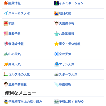
紅葉情報
イルミネーション
スキー＆スノボ
初日の出
初詣
天気痛予報
服装予報
お洗濯情報
紫外線情報
星空・天体情報
山の天気
空の天気
釣り天気
マリン天気
ゴルフ場の天気
スポーツ天気
風邪予防指数
乾燥指数
便利なメニュー
予報精度向上の取り組み
予報に関するFAQ