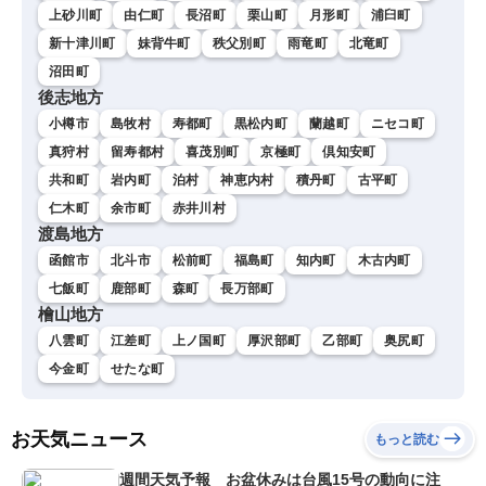
上砂川町
由仁町
長沼町
栗山町
月形町
浦臼町
新十津川町
妹背牛町
秩父別町
雨竜町
北竜町
沼田町
後志地方
小樽市
島牧村
寿都町
黒松内町
蘭越町
ニセコ町
真狩村
留寿都村
喜茂別町
京極町
倶知安町
共和町
岩内町
泊村
神恵内村
積丹町
古平町
仁木町
余市町
赤井川村
渡島地方
函館市
北斗市
松前町
福島町
知内町
木古内町
七飯町
鹿部町
森町
長万部町
檜山地方
八雲町
江差町
上ノ国町
厚沢部町
乙部町
奥尻町
今金町
せたな町
お天気ニュース
もっと読む
週間天気予報 お盆休みは台風15号の動向に注