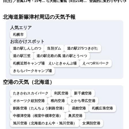
日(土) ／台風13号・15号
ら大雨に警戒（8日21時更
全国的に変わりやすい天
ゲリラ雷雨最新見解 令和
新）
が続く見込み
8年熊本地震情報〈ウェザ
北海道新篠津村周辺の天気予報
ーニュースLiVEムーン・戸
北美月／芳野達郎〉
人気エリア
札幌市
お出かけスポット
道の駅しんしのつ
当別ダム
道の駅275つきがた
道の駅三笠
道の駅北欧の風 道の駅とうべつ
札幌近郊キャンプ場 えいときゃんぷ場
えべつRVパーク
きららパークキャンプ場
空港の天気（北海道）
たきかわスカイパーク
利尻空港
新千歳空港
オホーツク紋別空港
稚内空港
とかち帯広空港
釧路空港（たんちょう釧路空港）
函館空港
札幌丘珠空港
中標津空港（根室中標津空港）
奥尻空港
旭川空港（北海道のまん中・旭川空港）
女満別空港