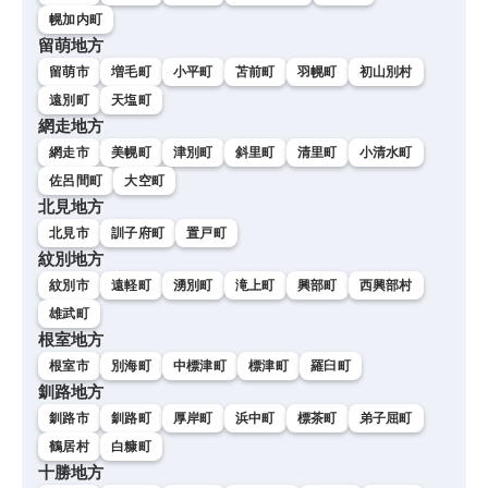
幌加内町
留萌地方
留萌市
増毛町
小平町
苫前町
羽幌町
初山別村
遠別町
天塩町
網走地方
網走市
美幌町
津別町
斜里町
清里町
小清水町
佐呂間町
大空町
北見地方
北見市
訓子府町
置戸町
紋別地方
紋別市
遠軽町
湧別町
滝上町
興部町
西興部村
雄武町
根室地方
根室市
別海町
中標津町
標津町
羅臼町
釧路地方
釧路市
釧路町
厚岸町
浜中町
標茶町
弟子屈町
鶴居村
白糠町
十勝地方