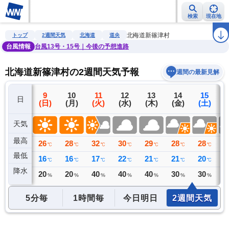
検索
現在地
雨雲レーダー
台風情報
地震情報
警報・注意報
2週間天気
ラ
北海道新篠津村
トップ
2週間天気
北海道
道央
台風情報
台風13号・15号｜今後の予想進路
北海道新篠津村の2週間天気予報
週間の最新見解
8
9
10
11
12
13
14
15
日
(土)
(日)
(月)
(火)
(水)
(木)
(金)
(土)
(
天気
最高
26
26
28
32
30
29
28
28
3
℃
℃
℃
℃
℃
℃
℃
℃
最低
19
16
16
17
22
21
21
20
1
℃
℃
℃
℃
℃
℃
℃
℃
降水
6
20
20
40
40
40
30
30
3
ミリ
%
%
%
%
%
%
%
5分毎
1時間毎
今日明日
2週間天気