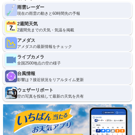
雨雲レーダー
現在の雨雲の動きと60時間先の予報
2週間天気
2週間先までの天気・気温を掲載
アメダス
アメダスの最新情報をチェック
ライブカメラ
全国2500地点の空の様子
台風情報
影響は？接近状況をリアルタイム更新
ウェザーリポート
空の写真を投稿して最新の天気を共有