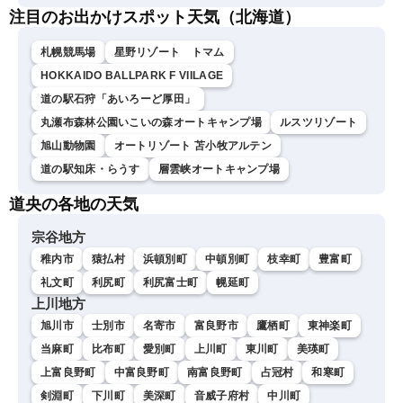
注目のお出かけスポット天気（北海道）
札幌競馬場
星野リゾート トマム
HOKKAIDO BALLPARK F VIILAGE
道の駅石狩「あいろーど厚田」
丸瀬布森林公園いこいの森オートキャンプ場
ルスツリゾート
旭山動物園
オートリゾート 苫小牧アルテン
道の駅知床・らうす
層雲峡オートキャンプ場
道央の各地の天気
宗谷地方
稚内市
猿払村
浜頓別町
中頓別町
枝幸町
豊富町
礼文町
利尻町
利尻富士町
幌延町
上川地方
旭川市
士別市
名寄市
富良野市
鷹栖町
東神楽町
当麻町
比布町
愛別町
上川町
東川町
美瑛町
上富良野町
中富良野町
南富良野町
占冠村
和寒町
剣淵町
下川町
美深町
音威子府村
中川町