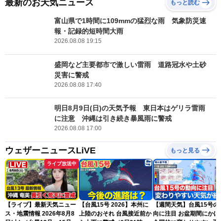
最新のお天気ニュース
もっと読む
富山県で1時間に109mmの猛烈な雨 気象防災速
報・記録的短時間大雨
2026.08.08 19:15
盛岡など主要都市で激しい雷雨 道路冠水や土砂
災害に警戒
2026.08.08 17:40
明日8月9日(日)の天気予報 東日本はゲリラ雷雨
に注意 沖縄は引き続き暴風雨に警戒
2026.08.08 17:00
ウェザーニュースLiVE
もっと見る
ライブ放送中
【ライブ】最新天気ニュー
【台風15号 2026】本州に
【週間天気】台風15号の
ス・地震情報 2026年8月8
上陸のおそれ 台風接近前か
向に注目 お盆期間にかけて