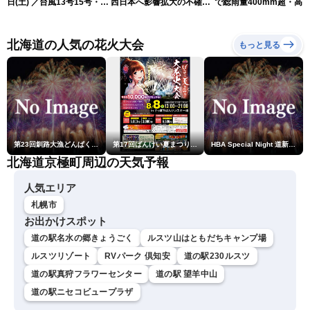
日(土) ／台風13号15号・ゲ
西日本へ影響拡大の不確実
で総雨量400mm超・高
リラ雷雨最新見解・令和8
性
に要警戒（2026.08.08
年熊本地震情報〈ウェザー
16:00）
ニュースLiVEイブニング・
北海道の人気の花火大会
もっと見る
小川千奈／芳野達郎〉
第23回釧路大漁どんぱく花火大会 ～道新・光と音のファンタジー～
第17回ばんけい夏まつり大花火大会
HBA Special Night 道新・秋華火（はなび）
北海道京極町周辺の天気予報
人気エリア
札幌市
お出かけスポット
道の駅名水の郷きょうごく
ルスツ山はともだちキャンプ場
ルスツリゾート
RVパーク 倶知安
道の駅230ルスツ
道の駅真狩フラワーセンター
道の駅 望羊中山
道の駅ニセコビュープラザ