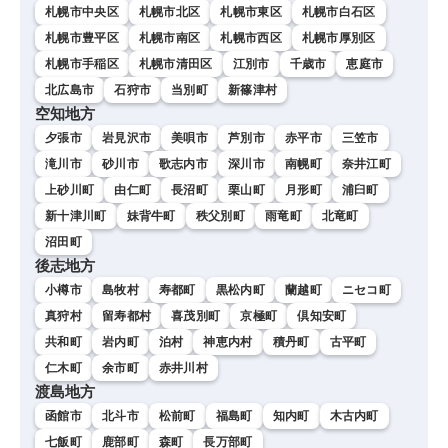
札幌市中央区
札幌市北区
札幌市東区
札幌市白石区
札幌市豊平区
札幌市南区
札幌市西区
札幌市厚別区
札幌市手稲区
札幌市清田区
江別市
千歳市
恵庭市
北広島市
石狩市
当別町
新篠津村
空知地方
夕張市
岩見沢市
美唄市
芦別市
赤平市
三笠市
滝川市
砂川市
歌志内市
深川市
南幌町
奈井江町
上砂川町
由仁町
長沼町
栗山町
月形町
浦臼町
新十津川町
妹背牛町
秩父別町
雨竜町
北竜町
沼田町
後志地方
小樽市
島牧村
寿都町
黒松内町
蘭越町
ニセコ町
真狩村
留寿都村
喜茂別町
京極町
倶知安町
共和町
岩内町
泊村
神恵内村
積丹町
古平町
仁木町
余市町
赤井川村
渡島地方
函館市
北斗市
松前町
福島町
知内町
木古内町
七飯町
鹿部町
森町
長万部町