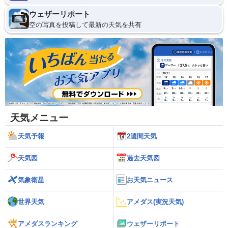
ウェザーリポート
空の写真を投稿して最新の天気を共有
天気メニュー
天気予報
2週間天気
天気図
過去天気図
気象衛星
お天気ニュース
世界天気
アメダス(実況天気)
アメダスランキング
ウェザーリポート