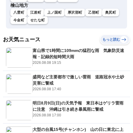
檜山地方
八雲町
江差町
上ノ国町
厚沢部町
乙部町
奥尻町
今金町
せたな町
お天気ニュース
もっと読む
富山県で1時間に109mmの猛烈な雨 気象防災速
報・記録的短時間大雨
2026.08.08 19:15
盛岡など主要都市で激しい雷雨 道路冠水や土砂
災害に警戒
2026.08.08 17:40
明日8月9日(日)の天気予報 東日本はゲリラ雷雨
に注意 沖縄は引き続き暴風雨に警戒
2026.08.08 17:00
大型の台風15号(チャンホン) 山の日に東北に上