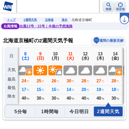
検索
現在地
雨雲レーダー
台風情報
地震情報
警報・注意報
2週間天気
ラ
北海道京極町
トップ
2週間天気
北海道
道央
台風情報
台風13号・15号｜今後の予想進路
北海道京極町の2週間天気予報
週間の最新見解
7
8
9
10
11
12
13
14
日
(金)
(土)
(日)
(月)
(火)
(水)
(木)
(金)
(
天気
最高
30
24
25
26
30
28
27
28
2
℃
℃
℃
℃
℃
℃
℃
℃
最低
17
17
15
15
14
20
19
18
1
℃
℃
℃
℃
℃
℃
℃
℃
降水
0
40
30
30
40
40
40
30
3
ミリ
%
%
%
%
%
%
%
5分毎
1時間毎
今日明日
2週間天気