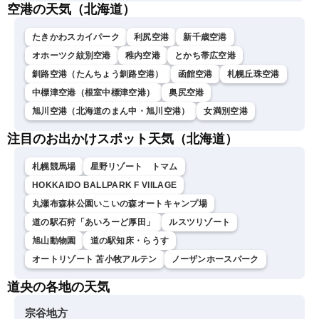
空港の天気（北海道）
たきかわスカイパーク
利尻空港
新千歳空港
オホーツク紋別空港
稚内空港
とかち帯広空港
釧路空港（たんちょう釧路空港）
函館空港
札幌丘珠空港
中標津空港（根室中標津空港）
奥尻空港
旭川空港（北海道のまん中・旭川空港）
女満別空港
注目のお出かけスポット天気（北海道）
札幌競馬場
星野リゾート トマム
HOKKAIDO BALLPARK F VIILAGE
丸瀬布森林公園いこいの森オートキャンプ場
道の駅石狩「あいろーど厚田」
ルスツリゾート
旭山動物園
道の駅知床・らうす
オートリゾート 苫小牧アルテン
ノーザンホースパーク
道央の各地の天気
宗谷地方