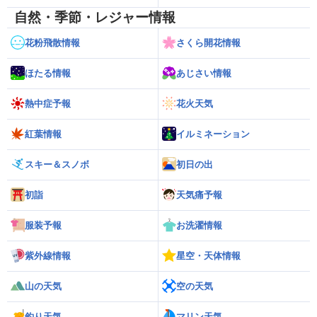
自然・季節・レジャー情報
花粉飛散情報
さくら開花情報
ほたる情報
あじさい情報
熱中症予報
花火天気
紅葉情報
イルミネーション
スキー＆スノボ
初日の出
初詣
天気痛予報
服装予報
お洗濯情報
紫外線情報
星空・天体情報
山の天気
空の天気
釣り天気
マリン天気