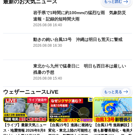
最新のお天気ニュース
もっと読む
岩手県で1時間に約100mmの猛烈な雨 気象防災
速報・記録的短時間大雨
2026.08.08 16:40
動きの鈍い台風13号 沖縄は明日も荒天に警戒
2026.08.08 16:30
東北から九州で猛暑日に 明日も西日本は厳しい
残暑の予想
2026.08.08 15:40
ウェザーニュースLiVE
もっと見る
ライブ放送中
【ライブ】最新天気ニュー
【台風15号】進路に複雑な
【台風13号 進路解説】
ス・地震情報 2026年8月8
変化・東北上陸の可能性と
後も影響長期化・奄美大