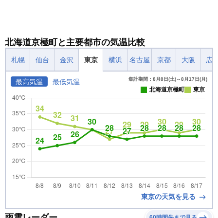
北海道京極町と主要都市の気温比較
札幌
仙台
金沢
東京
横浜
名古屋
京都
大阪
広
集計期間：8月8日(土)～8月17日(月)
最高気温
最低気温
北海道京極町
東京
東京の天気を見る
雨雲レーダー
60時間先まで見る