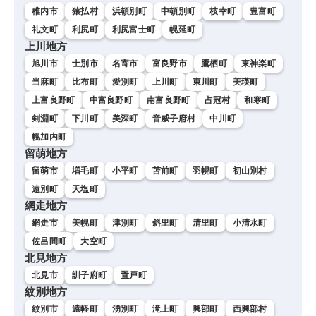
稚内市
猿払村
浜頓別町
中頓別町
枝幸町
豊富町
礼文町
利尻町
利尻富士町
幌延町
上川地方
旭川市
士別市
名寄市
富良野市
鷹栖町
東神楽町
当麻町
比布町
愛別町
上川町
東川町
美瑛町
上富良野町
中富良野町
南富良野町
占冠村
和寒町
剣淵町
下川町
美深町
音威子府村
中川町
幌加内町
留萌地方
留萌市
増毛町
小平町
苫前町
羽幌町
初山別村
遠別町
天塩町
網走地方
網走市
美幌町
津別町
斜里町
清里町
小清水町
佐呂間町
大空町
北見地方
北見市
訓子府町
置戸町
紋別地方
紋別市
遠軽町
湧別町
滝上町
興部町
西興部村