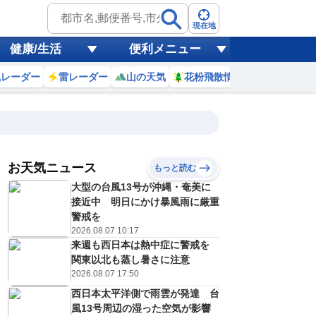
現在地
健康/生活
便利メニュー
風レーダー
雷レーダー
山の天気
花粉飛散情報
世界天気
お天気ニュース
もっと読む
18
19
20
21
大型の台風13号が沖縄・奄美に
(火)
(水)
(木)
(金)
予報の
接近中 明日にかけ暴風雨に厳重
D
D
D
E
信頼度
高
警戒を
A
2026.08.07 10:17
B
来週も西日本は熱中症に警戒を
C
9
28
29
29
D
関東以北も蒸し暑さに注意
℃
℃
℃
℃
E
2026.08.07 17:50
1
21
21
22
低
℃
℃
℃
℃
？
西日本太平洋側で雨雲が発達 台
0
30
30
30
%
%
%
%
風13号周辺の湿った空気が影響