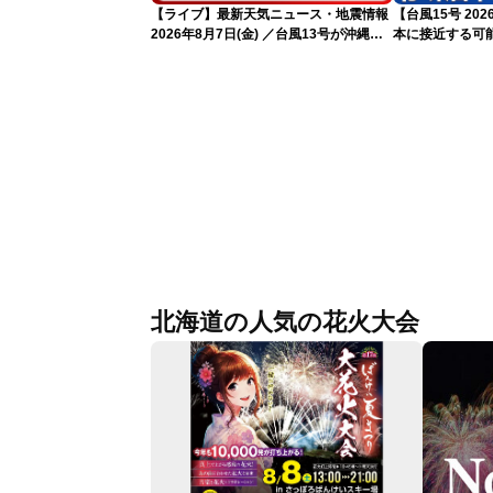
【ライブ】最新天気ニュース・地震情報
【台風15号 2
2026年8月7日(金) ／台風13号が沖縄・
本に接近する可
奄美に最接近へ 令和8年熊本地震情報
気象予報士解説（
〈ウェザーニュースLiVEイブニング・小
川千奈／内藤邦裕〉
北海道の人気の花火大会