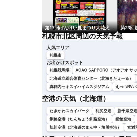
第17回ばんけい夏まつり大花火大会
札幌市北区周辺の天気予報
人気エリア
札幌市
お出かけスポット
札幌競馬場
AOAO SAPPORO（アオアオ サ
北海道立総合体育センター（北海きたえーる）
真駒内セキスイハイムスタジアム
えべつRVハ
空港の天気（北海道）
たきかわスカイパーク
利尻空港
新千歳空
釧路空港（たんちょう釧路空港）
函館空港
旭川空港（北海道のまん中・旭川空港）
女満