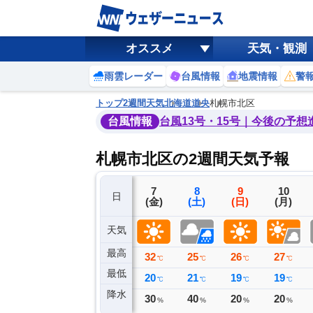
オススメ
天気・観測
雨雲レーダー
台風情報
地震情報
警
トップ
2週間天気
北海道
道央
札幌市北区
台風情報
台風13号・15号｜今後の予想
札幌市北区の2週間天気予報
4
5
6
7
8
9
10
日
(火)
(水)
(木)
(金)
(土)
(日)
(月)
天気
最高
27
29
30
32
25
26
27
℃
℃
℃
℃
℃
℃
℃
最低
18
18
18
20
21
19
19
℃
℃
℃
℃
℃
℃
℃
降水
0
0
0
30
40
20
20
ミリ
ミリ
ミリ
%
%
%
%