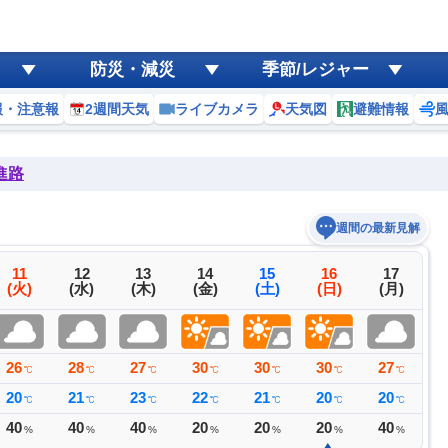
防災・減災
季節/レジャー
報・注意報
2週間天気
ライブカメラ
天気図
避難情報
進路
週間の最新見解
11
12
13
14
15
16
17
(火)
(水)
(木)
(金)
(土)
(日)
(月)
26
28
27
30
30
30
27
2
℃
℃
℃
℃
℃
℃
℃
20
21
23
22
21
20
20
2
℃
℃
℃
℃
℃
℃
℃
40
40
40
20
20
20
40
3
%
%
%
%
%
%
%