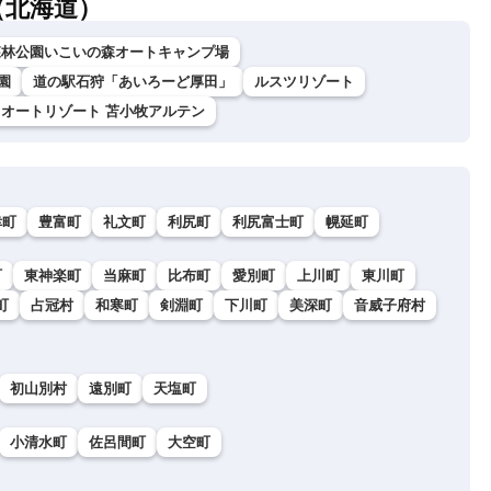
（北海道）
森林公園いこいの森オートキャンプ場
園
道の駅石狩「あいろーど厚田」
ルスツリゾート
オートリゾート 苫小牧アルテン
幸町
豊富町
礼文町
利尻町
利尻富士町
幌延町
町
東神楽町
当麻町
比布町
愛別町
上川町
東川町
町
占冠村
和寒町
剣淵町
下川町
美深町
音威子府村
初山別村
遠別町
天塩町
小清水町
佐呂間町
大空町