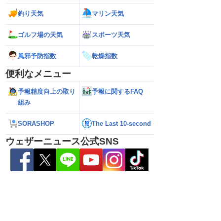
26年】お盆休みに日本列
【台風13号 2026年】沖縄本島に最接近
【台風13号 202
釣り天気
マリン天気
予想に大きなばらつき
で猛烈な雨風／動き遅く影響長引くおそ
前の猛烈な雨風 最大
れ（7日13時更新）
測 吹き返しも猛
（7日11時更新）
ゴルフ場の天気
スポーツ天気
風邪予防指数
乾燥指数
便利なメニュー
予報精度向上の取り
予報に関するFAQ
組み
SORASHOP
The Last 10-second
ウェザーニュース公式SNS