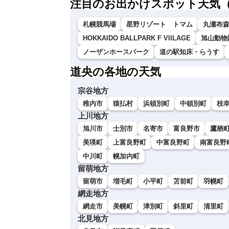
注目のお出かけスポット天気
札幌競馬場
星野リゾート トマム
丸瀬布
HOKKAIDO BALLPARK F VIILAGE
旭山動物
ノーザンホースパーク
道の駅知床・らうす
道央の各地の天気
宗谷地方
稚内市
猿払村
浜頓別町
中頓別町
枝
上川地方
旭川市
士別市
名寄市
富良野市
鷹栖
美瑛町
上富良野町
中富良野町
南富良野
中川町
幌加内町
留萌地方
留萌市
増毛町
小平町
苫前町
羽幌町
網走地方
網走市
美幌町
津別町
斜里町
清里町
北見地方