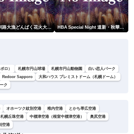
第23回釧路大漁どんぱく花火大会 ～道新・光と音のファンタジー～
HBA Special Night 道新・秋華火（はなび）
ッポロ）
札幌市円山球場
札幌市円山動物園
白い恋人パーク
Redoor Sapporo
大和ハウス プレミストドーム（札幌ドーム）
゚ーク
港
オホーツク紋別空港
稚内空港
とかち帯広空港
札幌丘珠空港
中標津空港（根室中標津空港）
奥尻空港
別空港