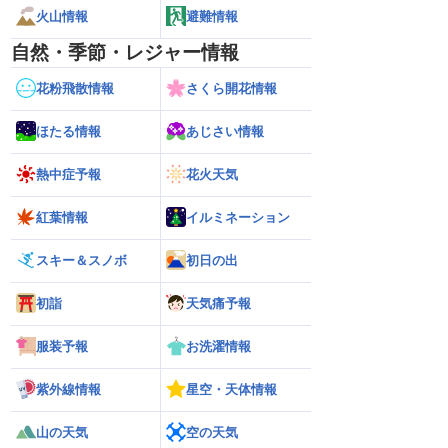
火山情報
避難情報
自然・季節・レジャー情報
花粉飛散情報
さくら開花情報
ほたる情報
あじさい情報
熱中症予報
花火天気
紅葉情報
イルミネーション
スキー＆スノボ
初日の出
初詣
天気痛予報
服装予報
お洗濯情報
紫外線情報
星空・天体情報
山の天気
空の天気