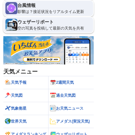
台風情報
影響は？接近状況をリアルタイム更新
ウェザーリポート
空の写真を投稿して最新の天気を共有
天気メニュー
天気予報
2週間天気
天気図
過去天気図
気象衛星
お天気ニュース
世界天気
アメダス(実況天気)
アメダスランキング
ウェザーリポート