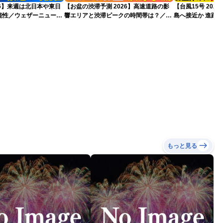
026】来週は北日本や東日
【お盆の渋滞予測 2026】高速道路の影
【台風15号 20
能性／ウェザーニュース
響エリアと渋滞ピークの時間帯は？／
島へ接近か 進路
7日16時更新）
NEXCO中日本情報
（7日13時更新）
もっと見る