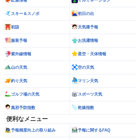
紅葉情報
イルミネーション
スキー＆スノボ
初日の出
初詣
天気痛予報
服装予報
お洗濯情報
紫外線情報
星空・天体情報
山の天気
空の天気
釣り天気
マリン天気
ゴルフ場の天気
スポーツ天気
風邪予防指数
乾燥指数
便利なメニュー
予報精度向上の取り組み
予報に関するFAQ