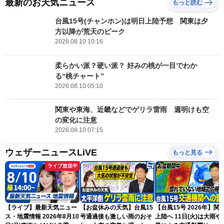
最新のお天気ニュース
もっと読む
台風15号(チャンホン)は明日上陸予想 関東は夕
方以降が荒天のピーク
2026.08.10 10:16
柔らかい派？硬い派？ 好みの桃が一目でわか
る“桃チャート”
2026.08.10 05:10
関東や東海、近畿などでゲリラ雷雨 週明けも空
の変化に注意
2026.08.10 07:15
ウェザーニュースLiVE
もっと見る
ライブ放送中
【ライブ】最新天気ニュー
【お盆休みの天気】台風15
【台風15号 2026年】関
ス・地震情報 2026年8月10
号通過後も激しい雨のおそ
上陸へ 11日(火)は大雨や