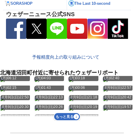
SORASHOP
The Last 10-second
ウェザーニュース公式SNS
予報精度向上の取り組みについて
北海道沼田町付近に寄せられたウェザーリポート
8月10日
8月10日
8月10日
8月10日
(月)06:12
(月)04:03
(月)03:18
(月)02:40
8月10日
8月10日
8月10日
(月)02:15
(月)01:43
(月)00:06
8月9日(日)22:57
8月9日(日)22:50
8月9日(日)22:13
8月9日(日)21:18
8月9日(日)20:42
8月9日(日)20:30
8月9日(日)20:26
8月9日(日)20:19
8月9日(日)19:57
8月9日(日)19:43
8月9日(日)19:27
8月9日(日)10:17
もっと見る