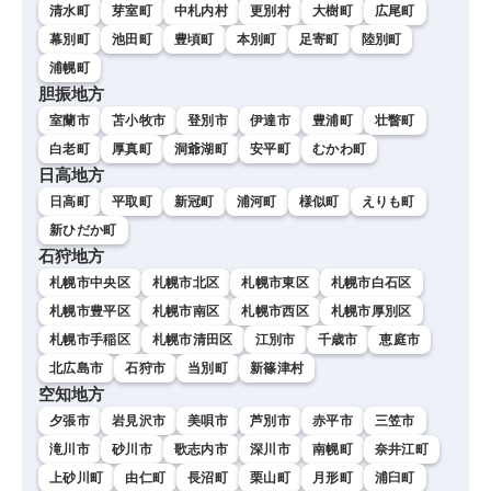
清水町
芽室町
中札内村
更別村
大樹町
広尾町
幕別町
池田町
豊頃町
本別町
足寄町
陸別町
浦幌町
胆振地方
室蘭市
苫小牧市
登別市
伊達市
豊浦町
壮瞥町
白老町
厚真町
洞爺湖町
安平町
むかわ町
日高地方
日高町
平取町
新冠町
浦河町
様似町
えりも町
新ひだか町
石狩地方
札幌市中央区
札幌市北区
札幌市東区
札幌市白石区
札幌市豊平区
札幌市南区
札幌市西区
札幌市厚別区
札幌市手稲区
札幌市清田区
江別市
千歳市
恵庭市
北広島市
石狩市
当別町
新篠津村
空知地方
夕張市
岩見沢市
美唄市
芦別市
赤平市
三笠市
滝川市
砂川市
歌志内市
深川市
南幌町
奈井江町
上砂川町
由仁町
長沼町
栗山町
月形町
浦臼町