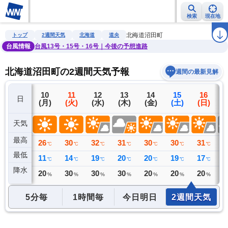
検索
現在地
雨雲レーダー
台風情報
地震情報
警報・注意報
2週間天気
ラ
北海道沼田町
トップ
2週間天気
北海道
道央
台風情報
台風13号・15号・16号｜今後の予想進路
北海道沼田町の2週間天気予報
週間の最新見解
9
10
11
12
13
14
15
16
日
(日)
(月)
(火)
(水)
(木)
(金)
(土)
(日)
(
天気
最高
27
26
30
32
31
30
30
31
3
℃
℃
℃
℃
℃
℃
℃
℃
最低
14
11
14
19
20
20
19
17
1
℃
℃
℃
℃
℃
℃
℃
℃
降水
0
20
30
30
30
20
20
20
3
ミリ
%
%
%
%
%
%
%
5分毎
1時間毎
今日明日
2週間天気