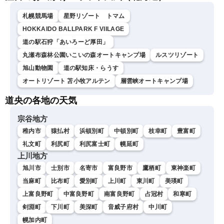
札幌競馬場
星野リゾート トマム
HOKKAIDO BALLPARK F VIILAGE
道の駅石狩「あいろーど厚田」
丸瀬布森林公園いこいの森オートキャンプ場
ルスツリゾート
旭山動物園
道の駅知床・らうす
オートリゾート 苫小牧アルテン
層雲峡オートキャンプ場
道央の各地の天気
宗谷地方
稚内市
猿払村
浜頓別町
中頓別町
枝幸町
豊富町
礼文町
利尻町
利尻富士町
幌延町
上川地方
旭川市
士別市
名寄市
富良野市
鷹栖町
東神楽町
当麻町
比布町
愛別町
上川町
東川町
美瑛町
上富良野町
中富良野町
南富良野町
占冠村
和寒町
剣淵町
下川町
美深町
音威子府村
中川町
幌加内町