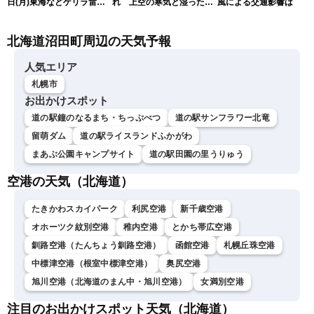
日(月)東海などゲリラ雷雨
れ 上空の寒気と湿った空
風による交通影響は
に注意 東北や関東は早めの
気でゲリラ雷雨に注意
台風対策を〈ウェザーニュ
北海道沼田町周辺の天気予報
ースLiVEアフタヌーン・戸
北美月／宇野沢達也〉
人気エリア
札幌市
お出かけスポット
道の駅鐘のなるまち・ちっぷべつ
道の駅サンフラワー北竜
留萌ダム
道の駅ライスランドふかがわ
まあぶ公園キャンプサイト
道の駅田園の里うりゅう
空港の天気（北海道）
たきかわスカイパーク
利尻空港
新千歳空港
オホーツク紋別空港
稚内空港
とかち帯広空港
釧路空港（たんちょう釧路空港）
函館空港
札幌丘珠空港
中標津空港（根室中標津空港）
奥尻空港
旭川空港（北海道のまん中・旭川空港）
女満別空港
注目のお出かけスポット天気（北海道）