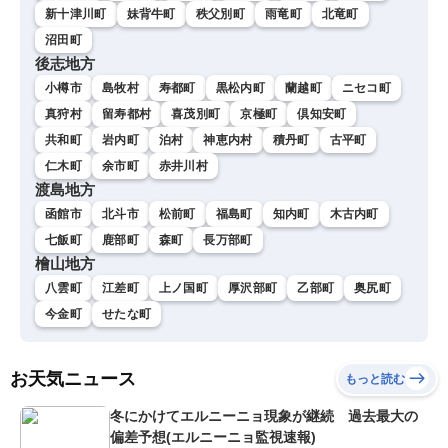
新十津川町
妹背牛町
秩父別町
雨竜町
北竜町
沼田町
後志地方
小樽市
島牧村
寿都町
黒松内町
蘭越町
ニセコ町
真狩村
留寿都村
喜茂別町
京極町
倶知安町
共和町
岩内町
泊村
神恵内村
積丹町
古平町
仁木町
余市町
赤井川村
渡島地方
函館市
北斗市
松前町
福島町
知内町
木古内町
七飯町
鹿部町
森町
長万部町
檜山地方
八雲町
江差町
上ノ国町
厚沢部町
乙部町
奥尻町
今金町
せたな町
お天気ニュース
もっと読む
冬にかけてエルニーニョ現象が継続 過去最大の
偏差予想(エルニーニョ監視速報)