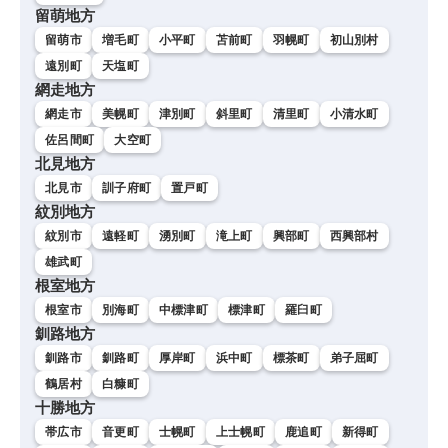
留萌地方
留萌市
増毛町
小平町
苫前町
羽幌町
初山別村
遠別町
天塩町
網走地方
網走市
美幌町
津別町
斜里町
清里町
小清水町
佐呂間町
大空町
北見地方
北見市
訓子府町
置戸町
紋別地方
紋別市
遠軽町
湧別町
滝上町
興部町
西興部村
雄武町
根室地方
根室市
別海町
中標津町
標津町
羅臼町
釧路地方
釧路市
釧路町
厚岸町
浜中町
標茶町
弟子屈町
鶴居村
白糠町
十勝地方
帯広市
音更町
士幌町
上士幌町
鹿追町
新得町