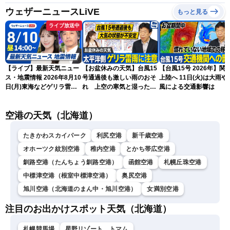
ウェザーニュースLiVE
もっと見る
ライブ放送中
【ライブ】最新天気ニュー
【お盆休みの天気】台風15
【台風15号 2026年】関
ス・地震情報 2026年8月10
号通過後も激しい雨のおそ
上陸へ 11日(火)は大雨や
日(月)東海などゲリラ雷雨
れ 上空の寒気と湿った空
風による交通影響は
に注意 東北や関東は早めの
気でゲリラ雷雨に注意
台風対策を〈ウェザーニュ
空港の天気（北海道）
ースLiVEアフタヌーン・戸
北美月／宇野沢達也〉
たきかわスカイパーク
利尻空港
新千歳空港
オホーツク紋別空港
稚内空港
とかち帯広空港
釧路空港（たんちょう釧路空港）
函館空港
札幌丘珠空港
中標津空港（根室中標津空港）
奥尻空港
旭川空港（北海道のまん中・旭川空港）
女満別空港
注目のお出かけスポット天気（北海道）
札幌競馬場
星野リゾート トマム