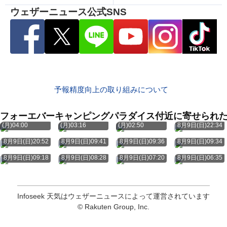
ウェザーニュース公式SNS
予報精度向上の取り組みについて
フォーエバーキャンピングパラダイス付近に寄せられ
8月10日
8月10日
8月10日
(月)04:00
(月)03:16
(月)02:50
8月9日(日)22:34
8月9日(日)20:52
8月9日(日)09:41
8月9日(日)09:36
8月9日(日)09:34
8月9日(日)09:18
8月9日(日)08:28
8月9日(日)07:20
8月9日(日)06:35
Infoseek 天気はウェザーニュースによって運営されています
© Rakuten Group, Inc.