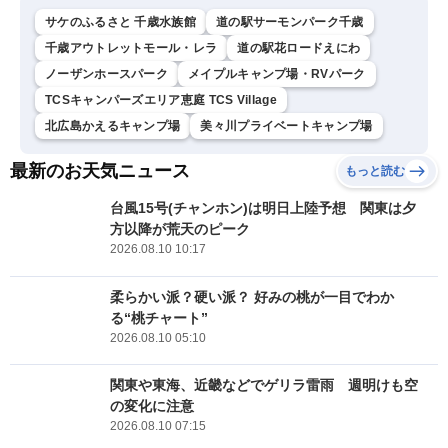
サケのふるさと 千歳水族館
道の駅サーモンパーク千歳
千歳アウトレットモール・レラ
道の駅花ロードえにわ
ノーザンホースパーク
メイプルキャンプ場・RVパーク
TCSキャンパーズエリア恵庭 TCS Village
北広島かえるキャンプ場
​美々川プライベートキャンプ場
最新のお天気ニュース
もっと読む
台風15号(チャンホン)は明日上陸予想 関東は夕
方以降が荒天のピーク
2026.08.10 10:17
柔らかい派？硬い派？ 好みの桃が一目でわか
る“桃チャート”
2026.08.10 05:10
関東や東海、近畿などでゲリラ雷雨 週明けも空
の変化に注意
2026.08.10 07:15