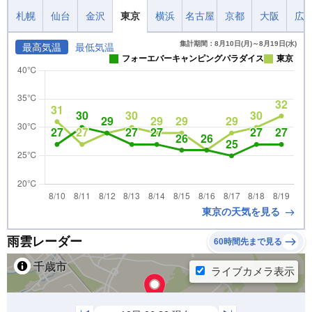
札幌
仙台
金沢
東京
横浜
名古屋
京都
大阪
広
集計期間：8月10日(月)～8月19日(水)
最高気温
最低気温
フォーエバーキャンピングパラダイス
東京
東京の天気を見る
雨雲レーダー
60時間先まで見る