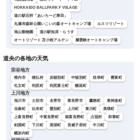
HOKKAIDO BALLPARK F VIILAGE
道の駅石狩「あいろーど厚田」
丸瀬布森林公園いこいの森オートキャンプ場
ルスツリゾート
旭山動物園
道の駅知床・らうす
オートリゾート 苫小牧アルテン
層雲峡オートキャンプ場
道央の各地の天気
宗谷地方
稚内市
猿払村
浜頓別町
中頓別町
枝幸町
豊富町
礼文町
利尻町
利尻富士町
幌延町
上川地方
旭川市
士別市
名寄市
富良野市
鷹栖町
東神楽町
当麻町
比布町
愛別町
上川町
東川町
美瑛町
上富良野町
中富良野町
南富良野町
占冠村
和寒町
剣淵町
下川町
美深町
音威子府村
中川町
幌加内町