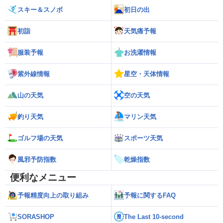
スキー＆スノボ
初日の出
初詣
天気痛予報
服装予報
お洗濯情報
紫外線情報
星空・天体情報
山の天気
空の天気
釣り天気
マリン天気
ゴルフ場の天気
スポーツ天気
風邪予防指数
乾燥指数
便利なメニュー
予報精度向上の取り組み
予報に関するFAQ
SORASHOP
The Last 10-second