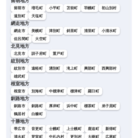
留萌地方
留萌市
増毛町
小平町
苫前町
羽幌町
初山別村
遠別町
天塩町
網走地方
網走市
美幌町
津別町
斜里町
清里町
小清水町
佐呂間町
大空町
北見地方
北見市
訓子府町
置戸町
紋別地方
紋別市
遠軽町
湧別町
滝上町
興部町
西興部村
雄武町
根室地方
根室市
別海町
中標津町
標津町
羅臼町
釧路地方
釧路市
釧路町
厚岸町
浜中町
標茶町
弟子屈町
鶴居村
白糠町
十勝地方
帯広市
音更町
士幌町
上士幌町
鹿追町
新得町
清水町
芽室町
中札内村
更別村
大樹町
広尾町