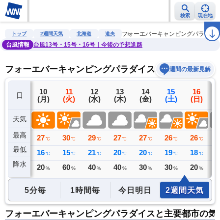
検索
現在地
雨雲レーダー
台風情報
地震情報
警報・注意報
2週間天気
ラ
フォーエバーキャンピングパラダイ
トップ
2週間天気
北海道
道央
台風情報
台風13号・15号・16号｜今後の予想進路
フォーエバーキャンピングパラダイスの2週間天気予
週間の最新見解
9
10
11
12
13
14
15
16
日
(日)
(月)
(火)
(水)
(木)
(金)
(土)
(日)
(
天気
最高
27
27
30
29
27
27
26
26
2
℃
℃
℃
℃
℃
℃
℃
℃
最低
17
16
15
21
20
20
19
18
1
℃
℃
℃
℃
℃
℃
℃
℃
降水
0
20
60
40
40
30
30
20
4
ミリ
%
%
%
%
%
%
%
5分毎
1時間毎
今日明日
2週間天気
フォーエバーキャンピングパラダイスと主要都市の気