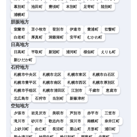
幕別町
池田町
豊頃町
本別町
足寄町
陸別町
浦幌町
胆振地方
室蘭市
苫小牧市
登別市
伊達市
豊浦町
壮瞥町
白老町
厚真町
洞爺湖町
安平町
むかわ町
日高地方
日高町
平取町
新冠町
浦河町
様似町
えりも町
新ひだか町
石狩地方
札幌市中央区
札幌市北区
札幌市東区
札幌市白石区
札幌市豊平区
札幌市南区
札幌市西区
札幌市厚別区
札幌市手稲区
札幌市清田区
江別市
千歳市
恵庭市
北広島市
石狩市
当別町
新篠津村
空知地方
夕張市
岩見沢市
美唄市
芦別市
赤平市
三笠市
滝川市
砂川市
歌志内市
深川市
南幌町
奈井江町
上砂川町
由仁町
長沼町
栗山町
月形町
浦臼町
新十津川町
妹背牛町
秩父別町
雨竜町
北竜町