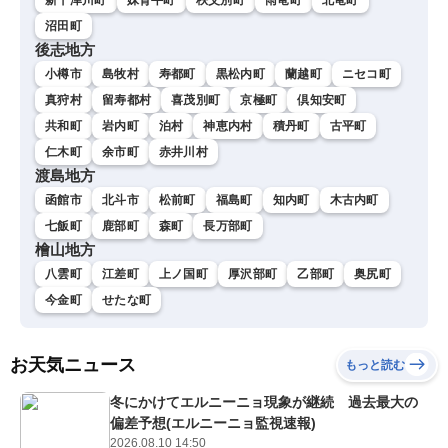
沼田町
後志地方
小樽市
島牧村
寿都町
黒松内町
蘭越町
ニセコ町
真狩村
留寿都村
喜茂別町
京極町
倶知安町
共和町
岩内町
泊村
神恵内村
積丹町
古平町
仁木町
余市町
赤井川村
渡島地方
函館市
北斗市
松前町
福島町
知内町
木古内町
七飯町
鹿部町
森町
長万部町
檜山地方
八雲町
江差町
上ノ国町
厚沢部町
乙部町
奥尻町
今金町
せたな町
お天気ニュース
もっと読む
冬にかけてエルニーニョ現象が継続 過去最大の
偏差予想(エルニーニョ監視速報)
2026.08.10 14:50